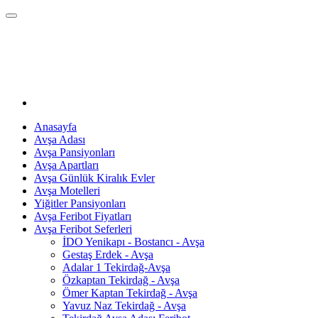
Anasayfa
Avşa Adası
Avşa Pansiyonları
Avşa Apartları
Avşa Günlük Kiralık Evler
Avşa Motelleri
Yiğitler Pansiyonları
Avşa Feribot Fiyatları
Avşa Feribot Seferleri
İDO Yenikapı - Bostancı - Avşa
Gestaş Erdek - Avşa
Adalar 1 Tekirdağ-Avşa
Özkaptan Tekirdağ - Avşa
Ömer Kaptan Tekirdağ - Avşa
Yavuz Naz Tekirdağ - Avşa