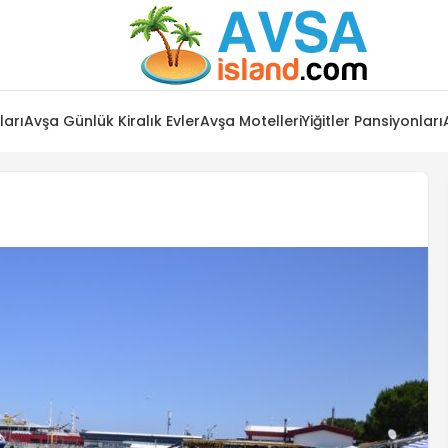
ları
Avşa Günlük Kiralık Evler
Avşa Motelleri
Yiğitler Pansiyonları