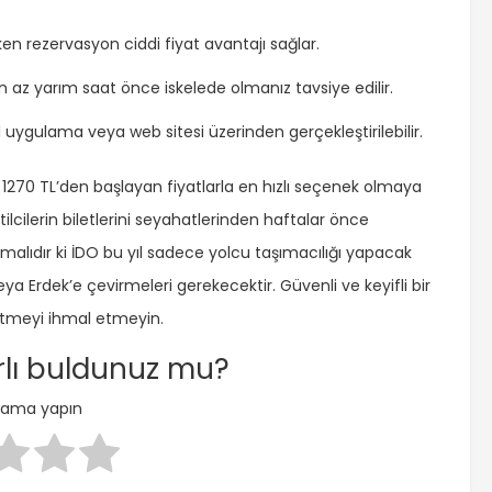
ken rezervasyon ciddi fiyat avantajı sağlar.
 az yarım saat önce iskelede olmanız tavsiye edilir.
bil uygulama veya web sitesi üzerinden gerçekleştirilebilir.
, 1270 TL’den başlayan fiyatlarla en hızlı seçenek olmaya
ilcilerin biletlerini seyahatlerinden haftalar önce
malıdır ki İDO bu yıl sadece yolcu taşımacılığı yapacak
eya Erdek’e çevirmeleri gerekecektir. Güvenli ve keyifli bir
p etmeyi ihmal etmeyin.
arlı buldunuz mu?
nlama yapın