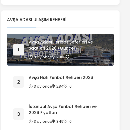
AVŞA ADASI ULAŞIM REHBERI
Avşa Adası Feribot Seferleri ve
Saatleri 2026 (Güncel)
3 ay önce
2008
1
Avşa Hızlı Feribot Rehberi 2026
3 ay önce
284
0
İstanbul Avşa Feribot Rehberi ve
2026 Fiyatları
3 ay önce
349
0