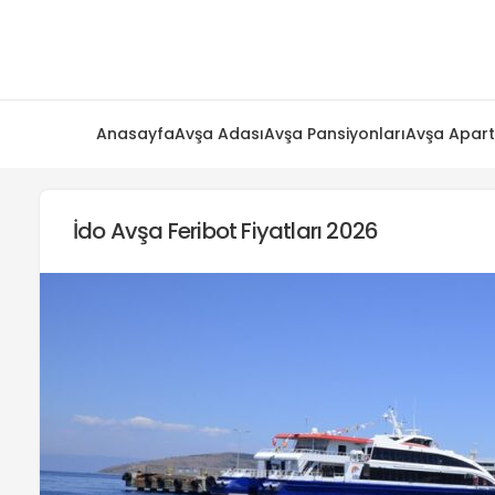
Anasayfa
Avşa Adası
Avşa Pansiyonları
Avşa Apart
İdo Avşa Feribot Fiyatları 2026