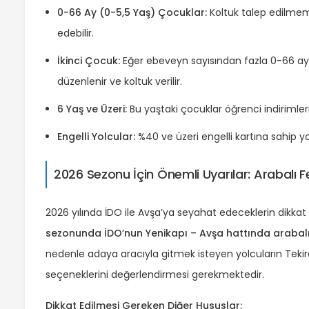
0-66 Ay (0-5,5 Yaş) Çocuklar:
Koltuk talep edilmem
edebilir.
İkinci Çocuk:
Eğer ebeveyn sayısından fazla 0-66 ay ar
düzenlenir ve koltuk verilir.
6 Yaş ve Üzeri:
Bu yaştaki çocuklar öğrenci indirimle
Engelli Yolcular:
%40 ve üzeri engelli kartına sahip y
2026 Sezonu İçin Önemli Uyarılar: Arabalı 
2026 yılında İDO ile Avşa’ya seyahat edeceklerin dikkat 
sezonunda İDO’nun Yenikapı – Avşa hattında arabalı f
nedenle adaya aracıyla gitmek isteyen yolcuların Tekir
seçeneklerini değerlendirmesi gerekmektedir.
Dikkat Edilmesi Gereken Diğer Hususlar: