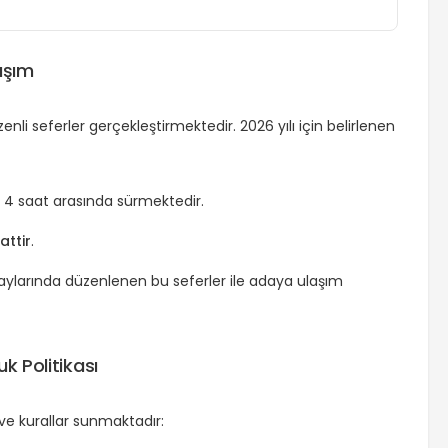
aşım
nli seferler gerçekleştirmektedir. 2026 yılı için belirlenen
e 4 saat arasında sürmektedir.
attir
.
arında düzenlenen bu seferler ile adaya ulaşım
k Politikası
rı ve kurallar sunmaktadır: