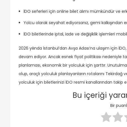
İDO seferleri için online bilet alımı mümkündür ve er
Yolcu olarak seyahat ediyorsanız, gemi kalkışından en
İDO biletlerinde iptal, iade ve değişiklik işlemleri mo
2026 yılında İstanbul’dan Avşa Adası’na ulaşım için İDO
devam ediyor. Ancak esnek fiyat politikası nedeniyle tat
planlaması, ekonomik bir yolculuk için şarttır. Unutulma
olup, araçlı yolculuk planlayanların rotalarını Tekirdağ v
yolculuk için biletlerinizi İDO resmi kanallarından taki
Bu içeriği yar
Bir pua