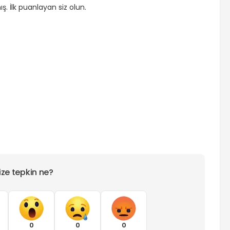
. İlk puanlayan siz olun.
ize tepkin ne?
0
0
0