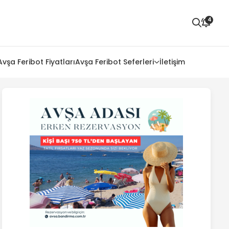
4
Avşa Feribot Fiyatları
Avşa Feribot Seferleri
İletişim