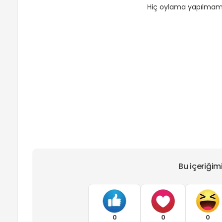
Hiç oylama yapılmamış
Bu içeriğim
0
0
0