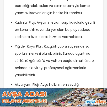
berraklığındaki suları ve sakin ortamıyla kamp
yapmak isteyenler için harika bir tercihtir.
Kadınlar Plajı: Avşa’nın etrafı sarp kayalarla çevrili,
en korunaklı koyunda yer alan bu plaj, sadece
kadınlara özel olarak hizmet vermektedir.
Yiğitler Köyü Plajı: Rüzgârlı yapısı sayesinde su
sporları merkezi olarak bilinir. Burada uçurtma
sörfü, rüzgâr sörfü ve yelken başta olmak üzere
onlarca aktiviteyi profesyonel eğitmenlerle
yapabilirsiniz.
Akvaryum Plajı: Avşa halkının en sevdiği
plajlardan biri olan Akvaryum Plajı, masmavi
berrak denizi ve ince kumlu sahili ile popülerdir
ve ücretsiz olarak faydalanılabilir.