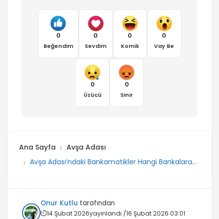
0
0
0
0
Beğendim
Sevdim
Komik
Vay Be
0
0
Üzücü
Sinir
Ana Sayfa
Avşa Adası
Avşa Adası’ndaki Bankamatikler Hangi Bankalara
Ait?
Onur Kutlu
tarafından
14 Şubat 2026
yayınlandı /
16 Şubat 2026 03:01