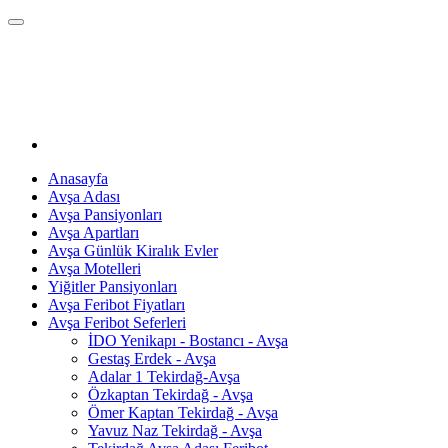
Anasayfa
Avşa Adası
Avşa Pansiyonları
Avşa Apartları
Avşa Günlük Kiralık Evler
Avşa Motelleri
Yiğitler Pansiyonları
Avşa Feribot Fiyatları
Avşa Feribot Seferleri
İDO Yenikapı - Bostancı - Avşa
Gestaş Erdek - Avşa
Adalar 1 Tekirdağ-Avşa
Özkaptan Tekirdağ - Avşa
Ömer Kaptan Tekirdağ - Avşa
Yavuz Naz Tekirdağ - Avşa