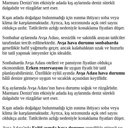
Marmara Denizi’nin etkisiyle adada kış aylarında deniz sürekli
dalgalıdır ve rüzgârlar sert eser.
Kışın adada doğalgaz bulunmadığı için ısınma ihtiyacı soba veya
klima ile karşılanmaktadır. Ayrıca, kış sezonunda açık otel sayısı
oldukça azdır. Tatilcilerin azlığı nedeniyle konaklama fiyatları düşer.
Sonbahar aylarında Avşa Adası, sessizlik ve sakinlik arayan tatilciler
tarafından tercih edilmektedir.
Avşa hava durumu sonbaharda
genellikle hafif yağmurlu geçer, ancak kalabalıktan uzak ve huzurlu
bir tatil yapmak isteyenler için idealdir.
Sonbaharda Avşa Adası otelleri ve pansiyon fiyatları oldukça
ekonomiktir.
Erken rezervasyon
ile uygun fiyatlı bir tatil
planlayabilirsiniz. Özellikle eylül ayında
Avşa Adası hava durumu
hâlâ denize girmeye uygun ve sıcaklık açısından keyiflidir.
Kış aylarında Avşa Adası’nın hava durumu soğuk ve rüzgârlıdır.
Marmara Denizi’nin etkisiyle adada kış aylarında deniz sürekli
dalgalıdır ve rüzgârlar sert eser.
Kışın adada doğalgaz bulunmadığı için ısınma ihtiyacı soba veya
klima ile karşılanmaktadır. Ayrıca, kış sezonunda açık otel sayısı
oldukça azdır. Tatilcilerin azlığı nedeniyle konaklama fiyatları düşer.
Avşa Adası’nda
Eylül ayında hava durumu
genellikle güneşli ve