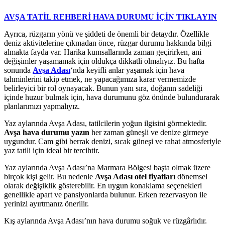
AVŞA TATİL REHBERİ HAVA DURUMU İÇİN TIKLAYIN
Ayrıca, rüzgarın yönü ve şiddeti de önemli bir detaydır. Özellikle
deniz aktivitelerine çıkmadan önce, rüzgar durumu hakkında bilgi
almakta fayda var. Harika kumsallarında zaman geçirirken, ani
değişimler yaşamamak için oldukça dikkatli olmalıyız. Bu hafta
sonunda
Avşa Adası
‘nda keyifli anlar yaşamak için hava
tahminlerini takip etmek, ne yapacağımıza karar vermemizde
belirleyici bir rol oynayacak. Bunun yanı sıra, doğanın sadeliği
içinde huzur bulmak için, hava durumunu göz önünde bulundurarak
planlarımızı yapmalıyız.
Yaz aylarında Avşa Adası, tatilcilerin yoğun ilgisini görmektedir.
Avşa hava durumu yazın
her zaman güneşli ve denize girmeye
uygundur. Cam gibi berrak denizi, sıcak güneşi ve rahat atmosferiyle
yaz tatili için ideal bir tercihtir.
Yaz aylarında Avşa Adası’na Marmara Bölgesi başta olmak üzere
birçok kişi gelir. Bu nedenle
Avşa Adası otel fiyatları
dönemsel
olarak değişiklik gösterebilir. En uygun konaklama seçenekleri
genellikle apart ve pansiyonlarda bulunur. Erken rezervasyon ile
yerinizi ayırtmanız önerilir.
Kış aylarında Avşa Adası’nın hava durumu soğuk ve rüzgârlıdır.