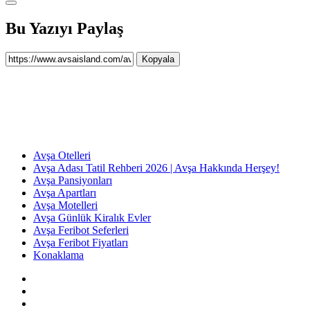
Bu Yazıyı Paylaş
Kopyala
Avşa Otelleri
Avşa Adası Tatil Rehberi 2026 | Avşa Hakkında Herşey!
Avşa Pansiyonları
Avşa Apartları
Avşa Motelleri
Avşa Günlük Kiralık Evler
Avşa Feribot Seferleri
Avşa Feribot Fiyatları
Konaklama