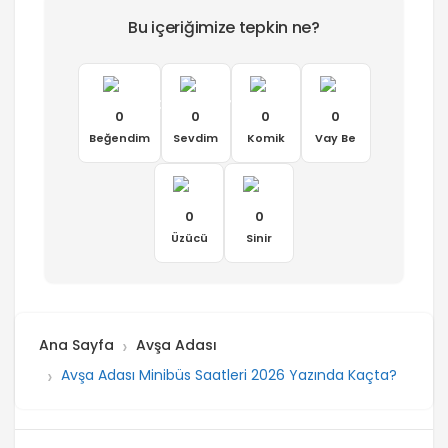
Bu içeriğimize tepkin ne?
0
0
0
0
Beğendim
Sevdim
Komik
Vay Be
0
0
Üzücü
Sinir
Ana Sayfa
Avşa Adası
Avşa Adası Minibüs Saatleri 2026 Yazında Kaçta?