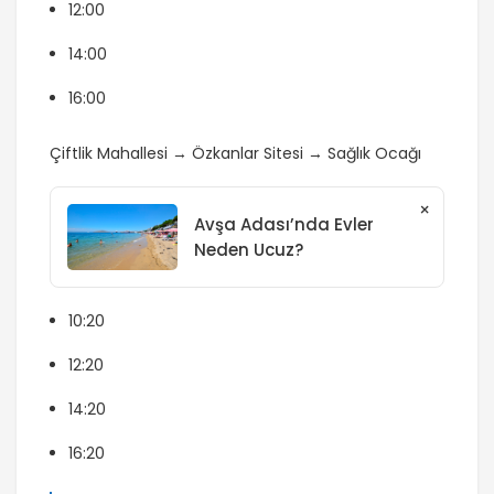
12:00
14:00
16:00
Ç
iftlik Mahallesi →
Ö
zkanlar Sitesi
→
Sağlık Ocağı
×
Avşa Adası’nda Evler
Neden Ucuz?
10:20
12:20
14:20
16:20