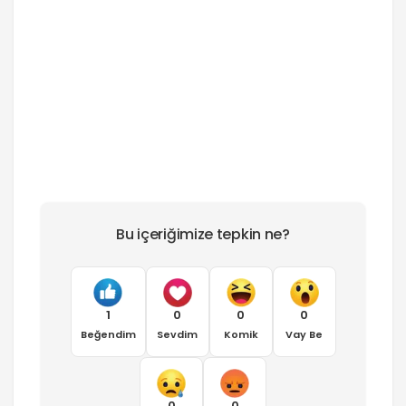
Bu içeriğimize tepkin ne?
1
0
0
0
Beğendim
Sevdim
Komik
Vay Be
0
0