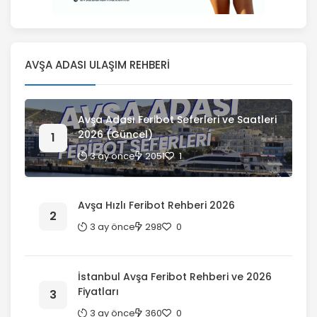
AVŞA ADASI ULAŞIM REHBERI
Avşa Adası Feribot Seferleri ve Saatleri
2026 (Güncel)
3 ay önce
2051
1
Avşa Hızlı Feribot Rehberi 2026
3 ay önce
298
0
İstanbul Avşa Feribot Rehberi ve 2026
Fiyatları
3 ay önce
360
0