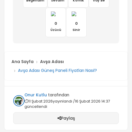
Beğendim
Sevdim
Komik
Vay Be
0
0
Üzücü
Sinir
Ana Sayfa
Avşa Adası
Avşa Adası Güneş Paneli Fiyatları Nasıl?
Onur Kutlu
tarafından
11 Şubat 2026
yayınlandı /
16 Şubat 2026 14:37
güncellendi
Paylaş