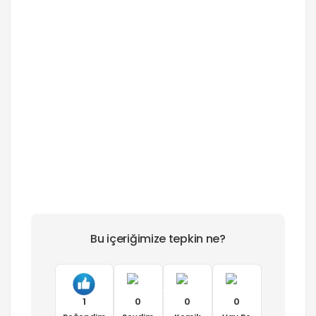
Bu içeriğimize tepkin ne?
1
0
0
0