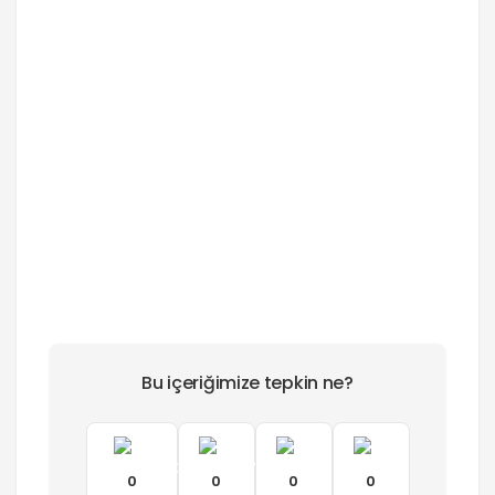
Bu içeriğimize tepkin ne?
0
0
0
0