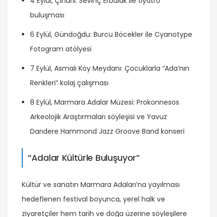
4 Eylül, Çınarlı: Sevinç Erbulak ile tiyatro
buluşması
6 Eylül, Gündoğdu: Burcu Böcekler ile Cyanotype
Fotogram atölyesi
7 Eylül, Asmalı Köy Meydanı: Çocuklarla “Ada’nın
Renkleri” kolaj çalışması
8 Eylül, Marmara Adalar Müzesi: Prokonnesos
Arkeolojik Araştırmaları söyleşisi ve Yavuz
Darıdere Hammond Jazz Groove Band konseri
“Adalar Kültürle Buluşuyor”
Kültür ve sanatın Marmara Adaları’na yayılması
hedeflenen festival boyunca, yerel halk ve
ziyaretçiler hem tarih ve doğa üzerine söyleşilere