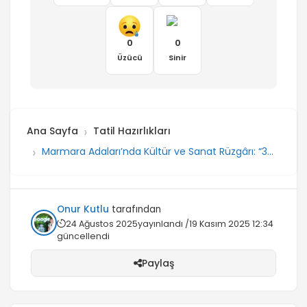
0
0
Üzücü
Sinir
Ana Sayfa
Tatil Hazırlıkları
Marmara Adaları’nda Kültür ve Sanat Rüzgârı: “3
Ada Kültür Sanat Günleri” Başlıyor
Onur Kutlu
tarafından
24 Ağustos 2025
yayınlandı /
19 Kasım 2025 12:34
güncellendi
Paylaş