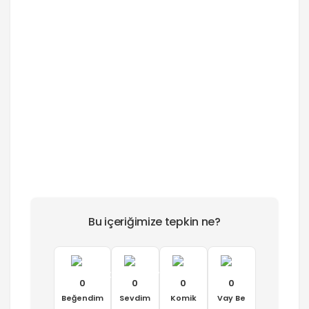
Bu içeriğimize tepkin ne?
0
0
0
0
Beğendim
Sevdim
Komik
Vay Be