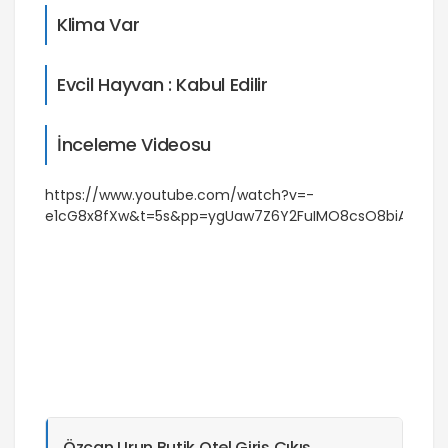
Klima Var
Evcil Hayvan : Kabul Edilir
İnceleme Videosu
https://www.youtube.com/watch?v=-
e1cG8x8fXw&t=5s&pp=ygUaw7Z6Y2FuIMO8csO8biAgYXB
Özcan Urun Butik Otel Giriş Çıkış