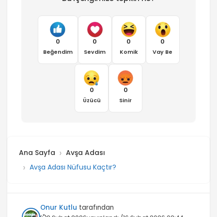
0
0
0
0
Beğendim
Sevdim
Komik
Vay Be
0
0
Üzücü
Sinir
Ana Sayfa
Avşa Adası
Avşa Adası Nüfusu Kaçtır?
Onur Kutlu
tarafından