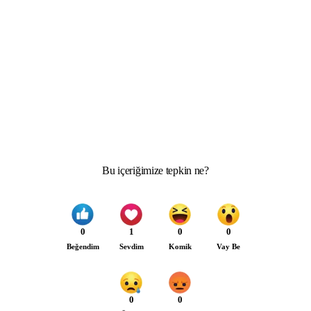
Bu içeriğimize tepkin ne?
0
1
0
0
Beğendim
Sevdim
Komik
Vay Be
0
0