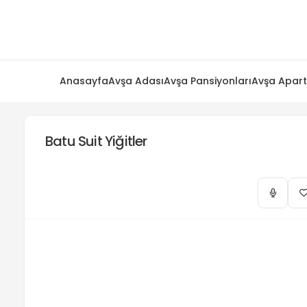
Anasayfa
Avşa Adası
Avşa Pansiyonları
Avşa Apart
Batu Suit Yiğitler