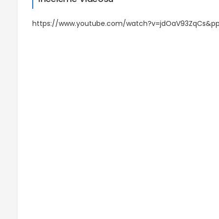
https://www.youtube.com/watch?v=jdOaV93ZqCs&p