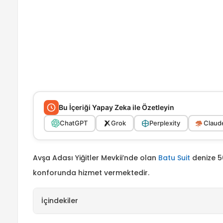
Bu İçeriği Yapay Zeka ile Özetleyin
ChatGPT
Grok
Perplexity
Claude
Avşa Adası Yiğitler Mevkii’nde olan
Batu Suit
denize 50
konforunda hizmet vermektedir.
İçindekiler