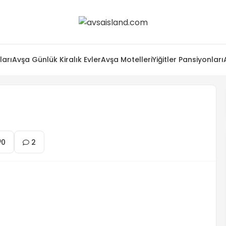
ları
Avşa Günlük Kiralık Evler
Avşa Motelleri
Yiğitler Pansiyonları
0
2