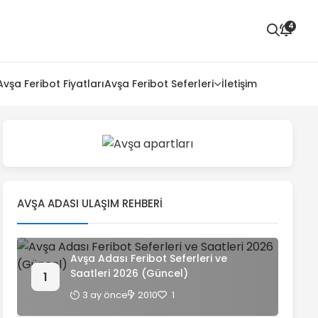
4
Avşa Feribot Fiyatları
Avşa Feribot Seferleri
İletişim
AVŞA ADASI ULAŞIM REHBERI
Avşa Adası Feribot Seferleri ve
Saatleri 2026 (Güncel)
3 ay önce
2010
1