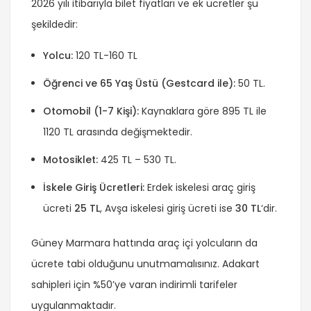
2026 yılı itibarıyla bilet fiyatları ve ek ücretler şu
şekildedir:
Yolcu:
120 TL-160 TL
Öğrenci ve 65 Yaş Üstü (Gestcard ile):
50 TL.
Otomobil (1-7 Kişi):
Kaynaklara göre 895 TL ile
1120 TL arasında değişmektedir.
Motosiklet:
425 TL – 530 TL.
İskele Giriş Ücretleri:
Erdek iskelesi araç giriş
ücreti
25 TL
, Avşa iskelesi giriş ücreti ise
30 TL
‘dir.
Güney Marmara hattında araç içi yolcuların da
ücrete tabi olduğunu unutmamalısınız. Adakart
sahipleri için %50’ye varan indirimli tarifeler
uygulanmaktadır.