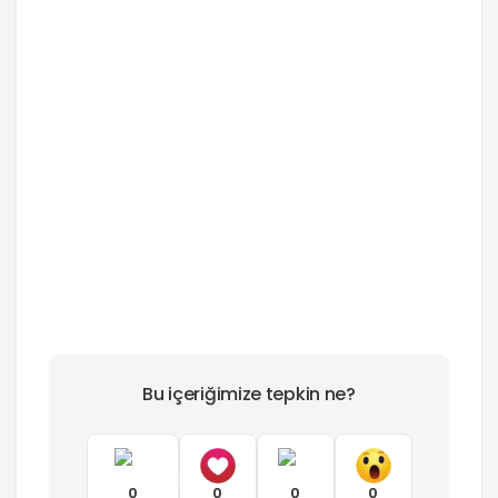
Bu içeriğimize tepkin ne?
0
0
0
0