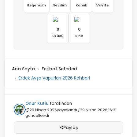
Beğendim
Sevdim
Komik
Vay Be
0
0
Üzücü
Sinir
Ana Sayfa
Feribot Seferleri
Erdek Avşa Vapurları 2026 Rehberi
Onur Kutlu
tarafından
29 Nisan 2026
yayınlandı /
29 Nisan 2026 16:31
güncellendi
Paylaş