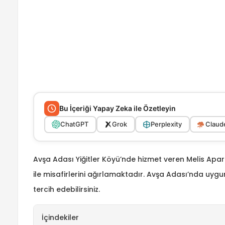
Bu İçeriği Yapay Zeka ile Özetleyin
ChatGPT
Grok
Perplexity
Claude
Avşa Adası Yiğitler Köyü’nde hizmet veren Melis Apa
ile misafirlerini ağırlamaktadır.
Avşa Adası’nda uygun 
tercih edebilirsiniz.
İçindekiler