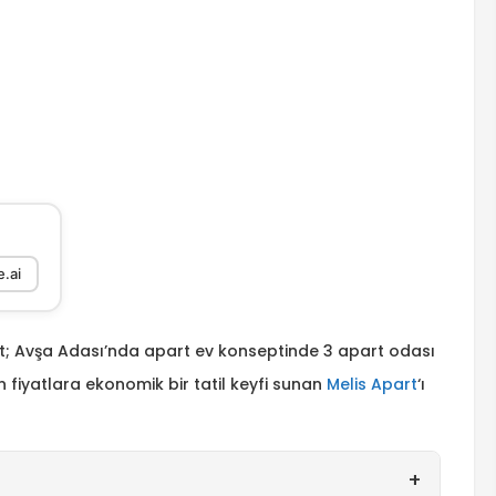
.ai
rt; Avşa Adası’nda apart ev konseptinde 3 apart odası
fiyatlara ekonomik bir tatil keyfi sunan
Melis Apart
‘ı
+