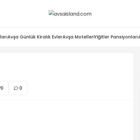
ları
Avşa Günlük Kiralık Evler
Avşa Motelleri
Yiğitler Pansiyonları
0
0