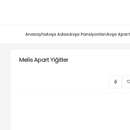
Anasayfa
Avşa Adası
Avşa Pansiyonları
Avşa Apart
Melis Apart Yiğitler