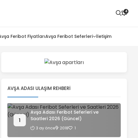
4
Avşa Feribot Fiyatları
Avşa Feribot Seferleri
İletişim
AVŞA ADASI ULAŞIM REHBERI
Avşa Adası Feribot Seferleri ve
Saatleri 2026 (Güncel)
3 ay önce
2018
1