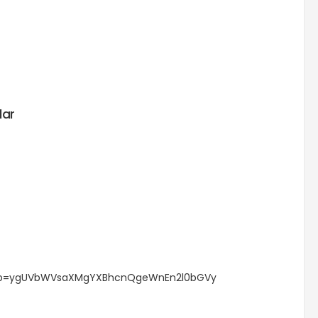
lar
&pp=ygUVbWVsaXMgYXBhcnQgeWnEn2l0bGVy