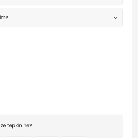
rim?
ize tepkin ne?