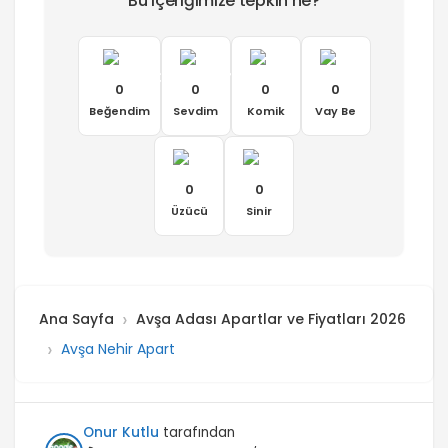
Bu içeriğimize tepkin ne?
0
0
0
0
Beğendim
Sevdim
Komik
Vay Be
0
0
Üzücü
Sinir
Ana Sayfa
Avşa Adası Apartlar ve Fiyatları 2026
Avşa Nehir Apart
Onur Kutlu
tarafından