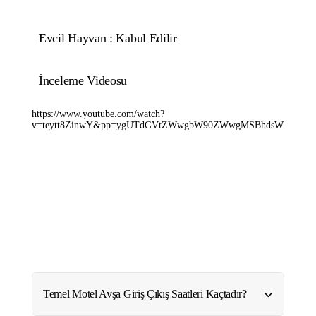
Evcil Hayvan : Kabul Edilir
İnceleme Videosu
https://www.youtube.com/watch?
v=teytt8ZinwY&pp=ygUTdGVtZWwgbW90ZWwgMSBhdsWfYQ%
Temel Motel Avşa Giriş Çıkış Saatleri Kaçtadır?